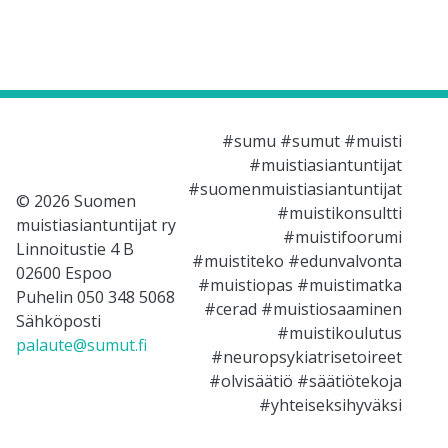
#sumu #sumut #muisti
#muistiasiantuntijat
#suomenmuistiasiantuntijat
© 2026 Suomen
#muistikonsultti
muistiasiantuntijat ry
#muistifoorumi
Linnoitustie 4 B
#muistiteko #edunvalvonta
02600 Espoo
#muistiopas #muistimatka
Puhelin 050 348 5068
#cerad #muistiosaaminen
Sähköposti
#muistikoulutus
palaute@sumut.fi
#neuropsykiatrisetoireet
#olvisäätiö #säätiötekoja
#yhteiseksihyväksi